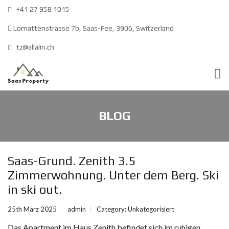
+41 27 958 1015
Lomattenstrasse 7b, Saas-Fee, 3906, Switzerland
tz@allalin.ch
BLOG
Saas-Grund. Zenith 3.5
Zimmerwohnung. Unter dem Berg. Ski
in ski out.
25th März 2025
admin
Category:
Unkategorisiert
Das Apartment im Haus Zenith befindet sich im ruhigen