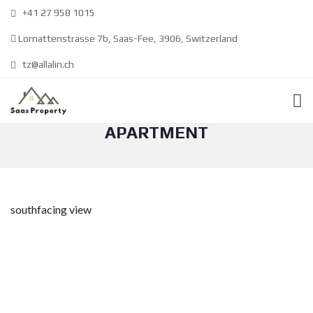
+41 27 958 1015
Lomattenstrasse 7b, Saas-Fee, 3906, Switzerland
tz@allalin.ch
DISTEL RENOVATED 2.5 ROOM
APARTMENT
southfacing view